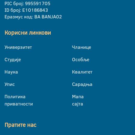
PIC број: 995591705
ID број: E10186843
Еразмус код: BA BANJA02
Корисни линкови
Универзитет
Чланице
Студије
Особље
Наука
Квалитет
Упис
Сарадња
Политика
Мапа
приватности
сајта
Пратите нас