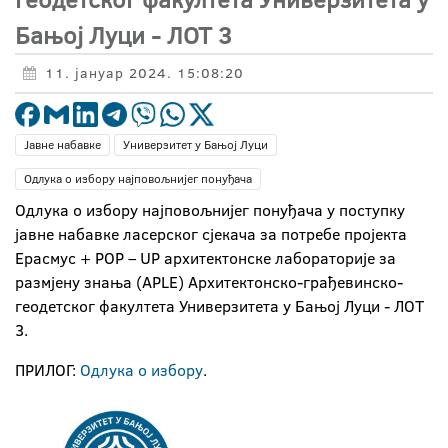
Бањој Луци - ЛОТ 3
11. јануар 2024. 15:08:20
Јавне набавке
Универзитет у Бањој Луци
Одлука о избору најповољнијег понуђача
Одлука о избору најповољнијег понуђача у поступку
јавне набавке ласерског сјекача за потребе пројекта
Ерасмус + POP – UP архитектонске лабораторије за
размјену знања (АPLЕ) Архитектонско-грађевинско-
геодетског факултета Универзитета у Бањој Луци - ЛОТ
3.
ПРИЛОГ:
Одлука о избору
.