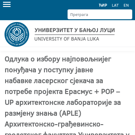
ЋИР
LAT
EN
Одлука о избору најповољнијег
понуђача у поступку јавне
набавке ласерског сјекача за
потребе пројекта Ерасмус + POP –
UP архитектонске лабораторије за
размјену знања (АPLЕ)
Архитектонско-грађевинско-
геодетског факултета Универзитета у