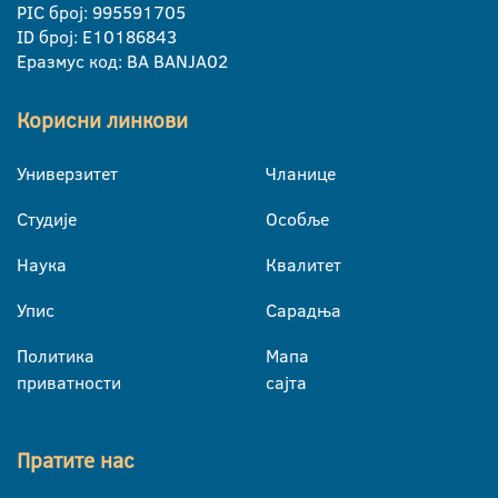
PIC број: 995591705
ID број: E10186843
Еразмус код: BA BANJA02
Корисни линкови
Универзитет
Чланице
Студије
Особље
Наука
Квалитет
Упис
Сарадња
Политика
Мапа
приватности
сајта
Пратите нас