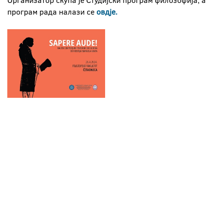
Организатор скупа је Студијски програм филозофија, а
програм рада налази се
овдје
.