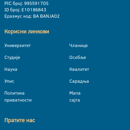
PIC број: 995591705
ID број: E10186843
Еразмус код: BA BANJA02
Корисни линкови
Универзитет
Чланице
Студије
Особље
Наука
Квалитет
Упис
Сарадња
Политика
Мапа
приватности
сајта
Пратите нас