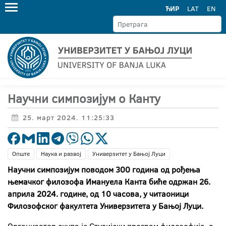
ЋИР
LAT
EN
Научни симпозијум о Канту
25. март 2024. 11:25:33
Опште
Наука и развој
Универзитет у Бањој Луци
Научни симпозијум поводом 300 година од рођења
њемачког филозофа Имануела Канта биће одржан 26.
априла 2024. године, од 10 часова, у читаоници
Филозофског факултета Универзитета у Бањој Луци.