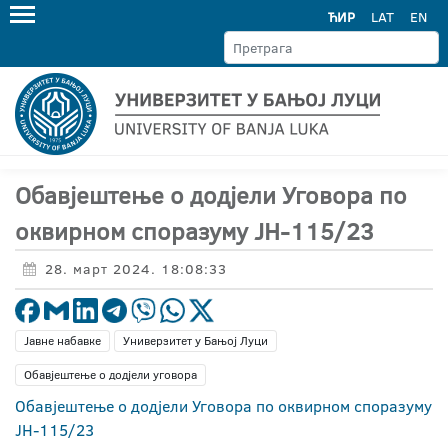
ЋИР
LAT
EN
Обавјештење о додјели Уговора по
оквирном споразуму ЈН-115/23
28. март 2024. 18:08:33
Јавне набавке
Универзитет у Бањој Луци
Обавјештење о додјели уговора
Обавјештење о додјели Уговора по оквирном споразуму
ЈН-115/23