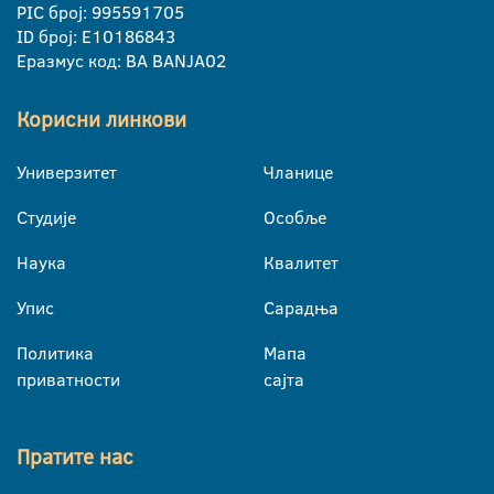
PIC број: 995591705
ID број: E10186843
Еразмус код: BA BANJA02
Корисни линкови
Универзитет
Чланице
Студије
Особље
Наука
Квалитет
Упис
Сарадња
Политика
Мапа
приватности
сајта
Пратите нас