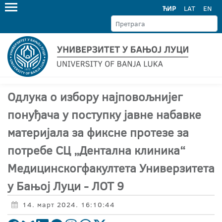
ЋИР
LAT
EN
Одлука о избору најповољнијег
понуђача у поступку јавне набавке
материјала за фиксне протезе за
потребе СЦ „Дентална клиника“
Медицинскогфакултета Универзитета
у Бањој Луци - ЛОТ 9
14. март 2024. 16:10:44