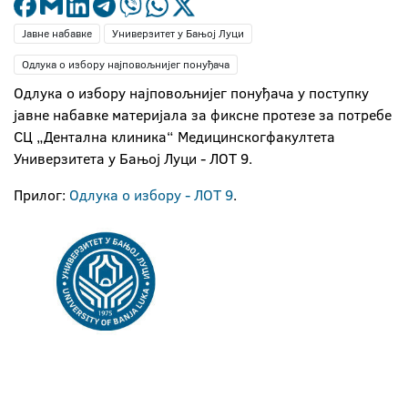
Јавне набавке
Универзитет у Бањој Луци
Одлука о избору најповољнијег понуђача
Одлука о избору најповољнијег понуђача у поступку
јавне набавке материјала за фиксне протезе за потребе
СЦ „Дентална клиника“ Медицинскогфакултета
Универзитета у Бањој Луци - ЛОТ 9.
Прилог:
Одлука о избору - ЛОТ 9
.