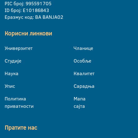
PIC број: 995591705
ID број: E10186843
Еразмус код: BA BANJA02
Корисни линкови
Универзитет
Чланице
Студије
Особље
Наука
Квалитет
Упис
Сарадња
Политика
Мапа
приватности
сајта
Пратите нас