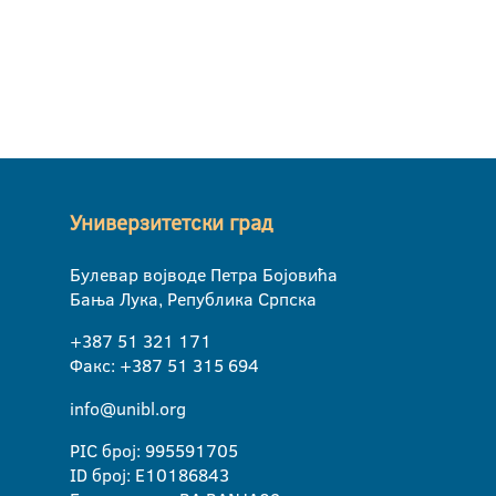
Универзитетски град
Булевар војводе Петра Бојовића
Бања Лука, Република Српска
+387 51 321 171
Факс: +387 51 315 694
info@unibl.org
PIC број: 995591705
ID број: E10186843