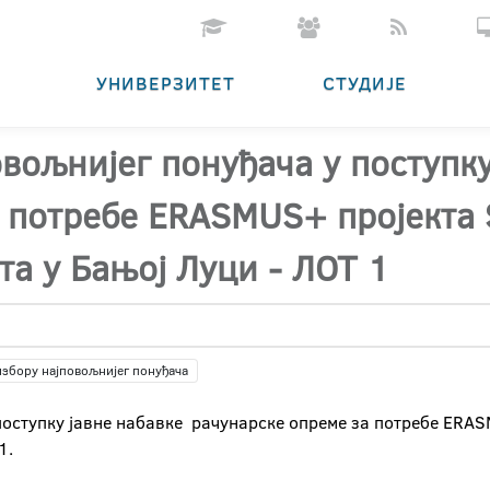
УНИВЕРЗИТЕТ
СТУДИЈЕ
овољнијег понуђача у поступку
а потребе ERASMUS+ пројекта
та у Бањој Луци - ЛОТ 1
избору најповољнијег понуђача
 поступку јавне набавке рачунарске опреме за потребе ER
1.