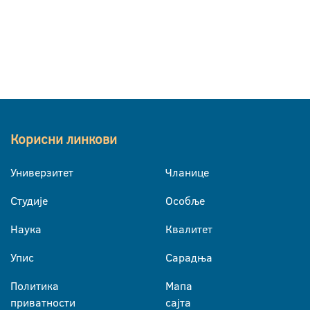
Корисни линкови
Универзитет
Чланице
Студије
Особље
Наука
Квалитет
Упис
Сарадња
Политика
Мапа
приватности
сајта