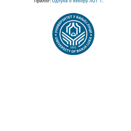
Прилог:
Одлука о избору ЛОТ 1
.