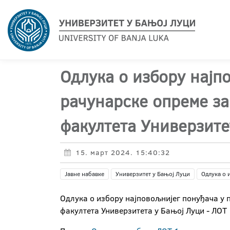
Одлука о избору најп
рачунарске опреме з
факултета Универзите
15. март 2024. 15:40:32
Јавне набавке
Универзитет у Бањој Луци
Одлука о 
Одлука о избору најповољнијег понуђача у
факултета Универзитета у Бањој Луци - ЛОТ 