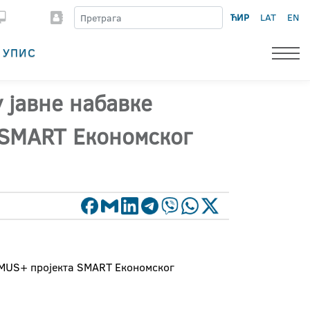
ЋИР
LAT
EN
УПИС
 јавне набавке
 SMART Економског
ASMUS+ пројекта SMART Економског