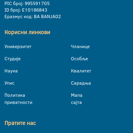
PIC број: 995591705
ID број: E10186843
Еразмус код: BA BANJA02
Корисни линкови
Универзитет
Чланице
Студије
Особље
Наука
Квалитет
Упис
Сарадња
Политика
Мапа
приватности
сајта
Пратите нас