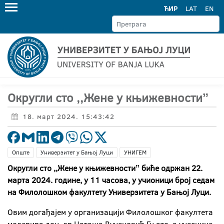
ЋИР
LAT
EN
Округли сто ,,Жене у књижевностиˮ
18. март 2024. 15:43:42
Опште
Универзитет у Бањој Луци
УНИГЕМ
Округли сто ,,Жене у књижевностиˮ биће одржан 22.
марта 2024. године, у 11 часова, у учионици број седам
на Филолошком факултету Универзитета у Бањој Луци.
Овим догађајем у организацији Филолошког факултета