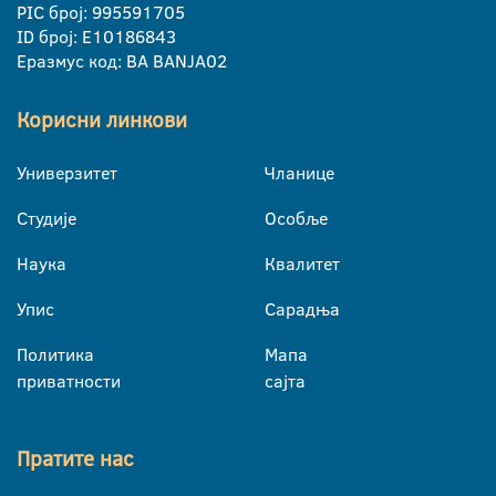
PIC број: 995591705
ID број: E10186843
Еразмус код: BA BANJA02
Корисни линкови
Универзитет
Чланице
Студије
Особље
Наука
Квалитет
Упис
Сарадња
Политика
Мапа
приватности
сајта
Пратите нас