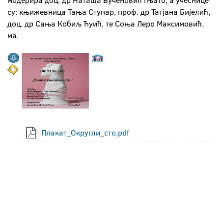
модерира доц. др Наташа Вученовић Гњато, а учеснице
су: књижевница Тања Ступар, проф. др Татјана Бијелић,
доц. др Сања Кобиљ Ћуић, те Соња Леро Максимовић,
ма.
Плакат_Округли_сто.pdf