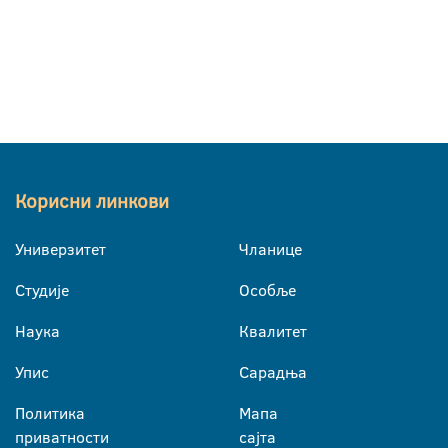
Корисни линкови
Универзитет
Чланице
Студије
Особље
Наука
Квалитет
Упис
Сарадња
Политика
Мапа
приватности
сајта