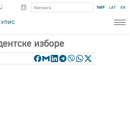
ЋИР
LAT
EN
УПИС
дентске изборе