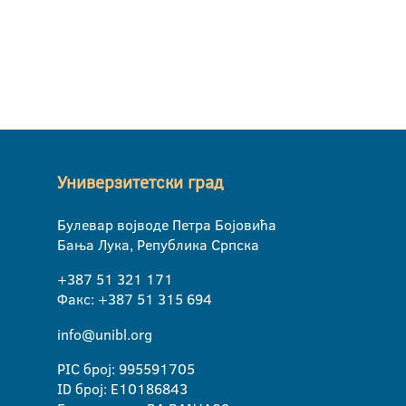
Универзитетски град
Булевар војводе Петра Бојовића
Бања Лука, Република Српска
+387 51 321 171
Факс: +387 51 315 694
info@unibl.org
PIC број: 995591705
ID број: E10186843