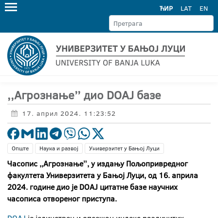
ЋИР
LAT
EN
,,Агрознање’’ дио DOAJ базе
17. април 2024. 11:23:52
Опште
Наука и развој
Универзитет у Бањој Луци
Часопис ,,Агрознањеˮ, у издању Пољопривредног
факултета
Универзитета у Бањој Луци, од 16. априла
2024. године дио је DOAJ
цитатне базе научних
часописа отвореног приступа.