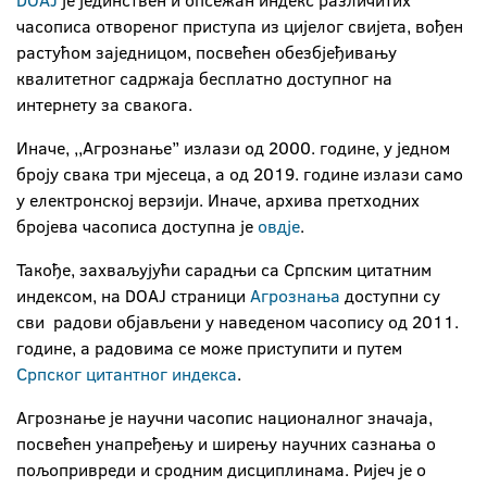
DOAJ
је јединствен и опсежан индекс различитих
часописа отвореног приступа из цијелог свијета, вођен
растућом заједницом, посвећен обезбјеђивању
квалитетног садржаја бесплатно доступног на
интернету за свакога.
Иначе, ,,Агрознање’’ излази од 2000. године, у једном
броју свака три мјесеца, а од 2019. године излази само
у електронској верзији. Иначе, архива претходних
бројева часописа доступна је
овдје
.
Такође, захваљујући сарадњи са Српским цитатним
индексом, на DOAJ страници
Агрознања
доступни су
сви радови објављени у наведеном часопису од 2011.
године, а радовима се може приступити и путем
Српског цитантног индекса
.
Агрознање је научни часопис националног значаја,
посвећен унапређењу и ширењу научних сазнања о
пољопривреди и сродним дисциплинама. Ријеч је о