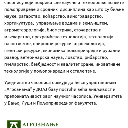
часопису који покрива све научне и технолошке аспекте
пољопривреде и сродних дисциплина као што су биљне
науке, ратарство, воћарство, виноградарство,
хортикултура, управљање водама и земљиштем,
агрометеорологија, биометрика, сточарство и
мљекарство, прехрамбена технологија, технологија
након жетве, природни ресурси, агроекологија,
генетски ресурси, економика пољопривреде и рурални
развој, ветеринарска наука, ловство, рибарство,
пчеларство, безбједност и квалитет хране, иновативне
технологије у пољопривреди и остале теме.
Уредништво часописа очекује да ће се уврштавањем
„Агрознањаˮ у ДОАЈ базу постићи већа видљивост и
препознатљивост овог научног часописа, Универзитета
у Бањој Луци и Пољопривредног факултета.