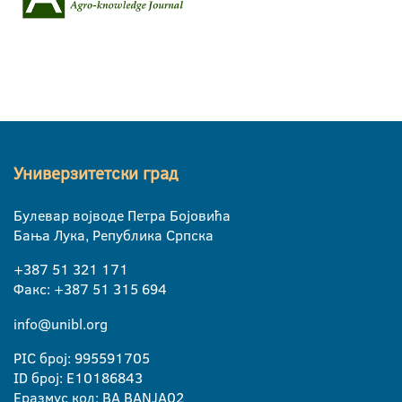
Универзитетски град
Булевар војводе Петра Бојовића
Бања Лука, Република Српска
+387 51 321 171
Факс: +387 51 315 694
info@unibl.org
PIC број: 995591705
ID број: E10186843
Еразмус код: BA BANJA02