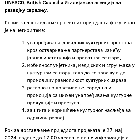
UNESCO
,
British
Council
и Италијанска агенција за
развојну сарадњу.
Позив за достављање пројектних приједлога фокусиран
је на четири теме:
унапређивање локалних културних простора
кроз остваривање партнерстава између
јавних институција и приватног сектора,
мобилност умјетника, медијских и стручњака у
културном сектору, тако да се повежу и да
промовишу разноликост културних израза,
регионално повезивање, сарадња и
промоција са циљем унапређивања културне
продукције и приступа,
заштита и коришћење културног насљеђа за
одрживи развој.
Рок за достављање приједлога пројеката је 27. мај
2024. године до 17.00 часова, а више информација о