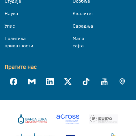
Студије
Особље
Наука
Квалитет
Упис
Сарадња
Политика
Мапа
приватности
сајта
Пратите нас