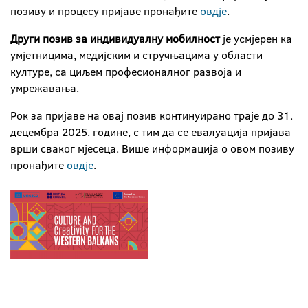
позиву и процесу пријаве пронађите
овдје
.
Други позив за индивидуалну мобилност
је усмјерен ка
умјетницима, медијским и стручњацима у области
културе, са циљем професионалног развоја и
умрежавања.
Рок за пријаве на овај позив континуирано траје до 31.
децембра 2025. године, с тим да се евалуација пријава
врши сваког мјесеца. Више информација о овом позиву
пронађите
овдје
.