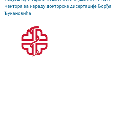
ментора за израду докторске дисертације Ђорђа
Ђукановића