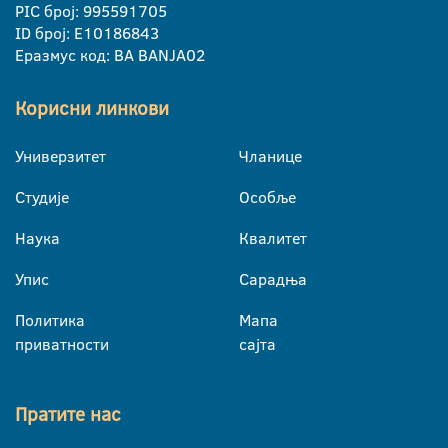
PIC број: 995591705
ID број: E10186843
Еразмус код: BA BANJA02
Корисни линкови
Универзитет
Чланице
Студије
Особље
Наука
Квалитет
Упис
Сарадња
Политика
Мапа
приватности
сајта
Пратите нас