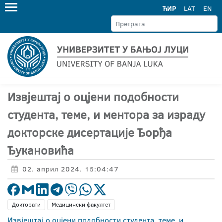
ЋИР
LAT
EN
Извјештај о оцјени подобности
студента, теме, и ментора за израду
докторске дисертације Ђорђа
Ђукановића
02. април 2024. 15:04:47
Докторати
Медицински факултет
Извјештај о оцјени подобности студента, теме, и