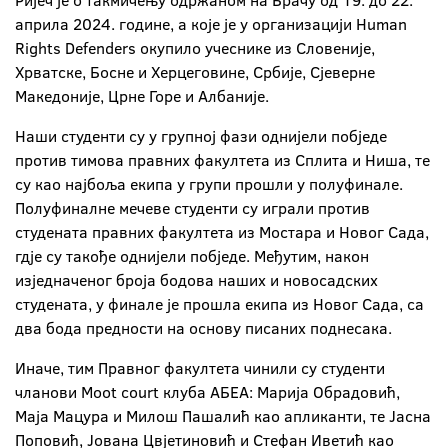
Ријеч је о такмичењу одржаном на Брачу од 19. до 22.
априла 2024. године, а које је у организацији Human
Rights Defenders окупило учеснике из Словеније,
Хрватске, Босне и Херцеговине, Србије, Сјеверне
Македоније, Црне Горе и Албаније.
Наши студенти су у групној фази однијели побједе
против тимова правних факултета из Сплита и Ниша, те
су као најбоља екипа у групи прошли у полуфинале.
Полуфиналне мечеве студенти су играли против
студената правних факултета из Мостара и Новог Сада,
гдје су такође однијели побједе. Међутим, након
изједначеног броја бодова наших и новосадских
студената, у финале је прошла екипа из Новог Сада, са
два бода предности на основу писаних поднесака.
Иначе, тим Правног факултета чинили су студенти
чланови Moot court клуба АБЕА: Марија Обрадовић,
Маја Мацура и Милош Пашалић као апликанти, те Јасна
Поповић, Јована Цвјетиновић и Стефан Иветић као