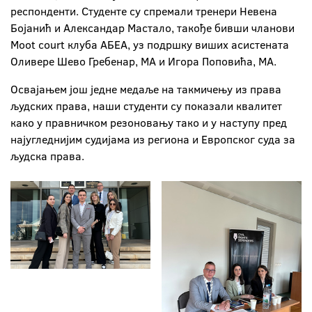
респонденти. Студенте су спремали тренери Невена
Бојанић и Александар Мастало, такође бивши чланови
Moot court клуба АБЕА, уз подршку виших асистената
Оливере Шево Гребенар, МА и Игора Поповића, МА.
Освајањем још једне медаље на такмичењу из права
људских права, наши студенти су показали квалитет
како у правничком резоновању тако и у наступу пред
најугледнијим судијама из региона и Европског суда за
људска права.