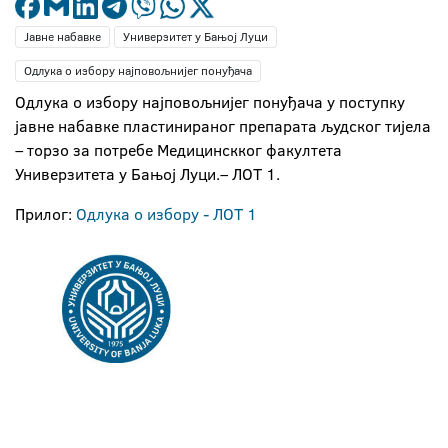
Јавне набавке
Универзитет у Бањој Луци
Одлука о избору најповољнијег понуђача
Одлука о избору најповољнијег понуђача у поступку
јавне набавке пластинираног препарата људског тијела
– торзо за потребе Медицинскког факултета
Универзитета у Бањој Луци.– ЛОТ 1.
Прилог:
Одлука о избору - ЛОТ 1