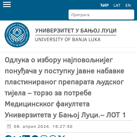
ЋИР
LAT
EN
Одлука о избору најповољнијег
понуђача у поступку јавне набавке
пластинираног препарата људског
тијела – торзо за потребе
Медицинскког факултета
Универзитета у Бањој Луци.– ЛОТ 1
08. април 2024. 16:27:50