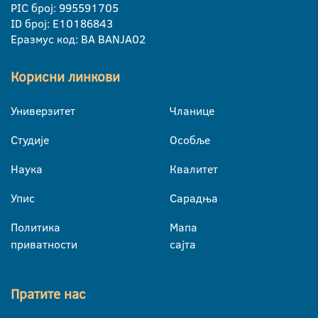
PIC број: 995591705
ID број: E10186843
Еразмус код: BA BANJA02
Корисни линкови
Универзитет
Чланице
Студије
Особље
Наука
Квалитет
Упис
Сарадња
Политика
Мапа
приватности
сајта
Пратите нас