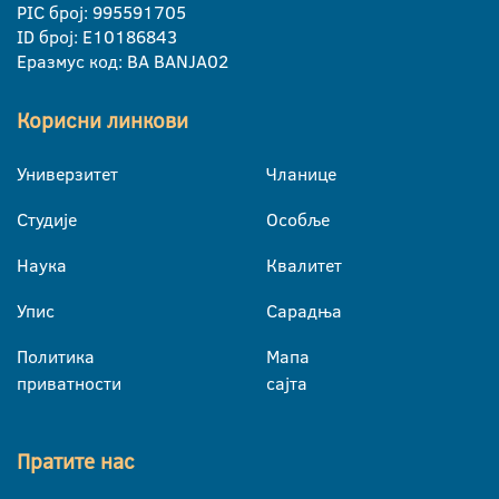
PIC број: 995591705
ID број: E10186843
Еразмус код: BA BANJA02
Корисни линкови
Универзитет
Чланице
Студије
Особље
Наука
Квалитет
Упис
Сарадња
Политика
Мапа
приватности
сајта
Пратите нас