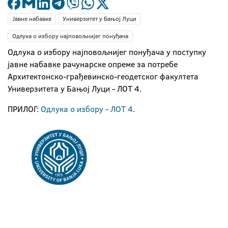
Јавне набавке
Универзитет у Бањој Луци
Одлука о избору најповољнијег понуђача
Одлука о избору најповољнијег понуђача у поступку
јавне набавке рачунарске опреме за потребе
Архитектонско-грађевинско-геод
етског факултета
Универзитета у Бањој Луци - ЛОТ 4.
ПРИЛОГ:
Одлука о избору - ЛОТ 4
.