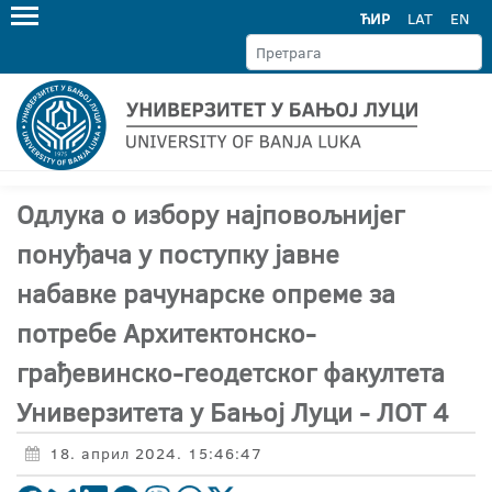
ЋИР
LAT
EN
Одлука о избору најповољнијег
понуђача у поступку јавне
набавке рачунарске опреме за
потребе Архитектонско-
грађевинско-геодетског факултета
Универзитета у Бањој Луци - ЛОТ 4
18. април 2024. 15:46:47