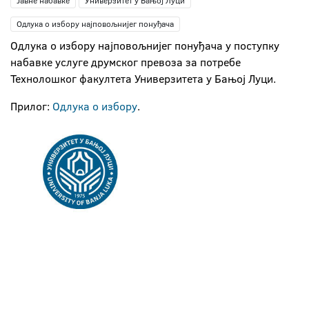
Јавне набавке
Универзитет у Бањој Луци
Одлука о избору најповољнијег понуђача
Одлука о избору најповољнијег понуђача у поступку
набавке услугe друмског превоза за потребе
Технолошког факултета Универзитета у Бањој Луци.
Прилог:
Одлука о избору
.