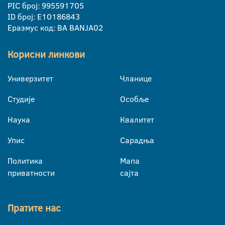
PIC број: 995591705
ID број: E10186843
Еразмус код: BA BANJA02
Корисни линкови
Универзитет
Чланице
Студије
Особље
Наука
Квалитет
Упис
Сарадња
Политика
Мапа
приватности
сајта
Пратите нас