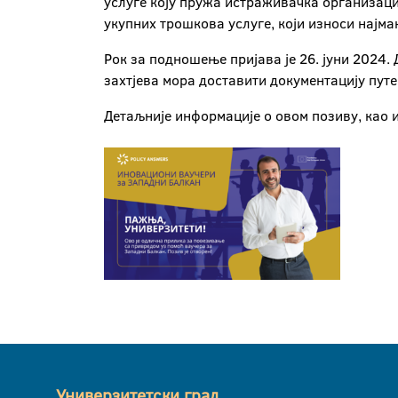
услуге коју пружа истраживачка организаци
укупних трошкова услуге, који износи најма
Рок за подношење пријава је 26. јуни 2024
захтјева мора доставити документацију путе
Детаљније информације о овом позиву, као 
Универзитетски град