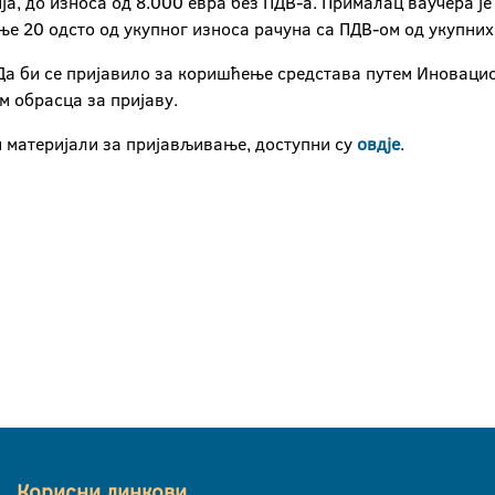
ја, до износа од 8.000 евра без ПДВ-а. Прималац ваучера ј
ње 20 одсто од укупног износа рачуна са ПДВ-ом од укупни
. Да би се пријавило за коришћење средстава путем Иноваци
м обрасца за пријаву.
и материјали за пријављивање, доступни су
овдје
.
Корисни линкови