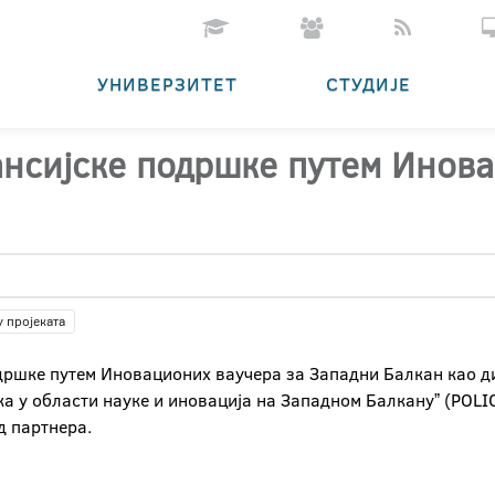
УНИВЕРЗИТЕТ
СТУДИЈЕ
ансијске подршке путем Инов
у пројеката
одршке путем Иновационих ваучера за Западни Балкан као д
а у области науке и иновација на Западном Балкануˮ (POLI
од партнера.