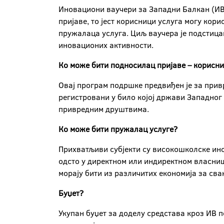
Иновациони ваучери за Западни Балкан (ИВ)
пријаве, то јест корисници услуга могу кори
пружалаца услуга. Циљ ваучера је подстиц
иновационих активности.
Ко може бити подносилац пријаве – корисни
Овај програм подршке предвиђен је за привр
регистровани у било којој држави Западног
привредним друштвима.
Ко може бити пружалац услуге?
Прихватљиви субјекти су високошколске инст
одсто у директном или индиректном власниш
морају бити из различитих економија за сва
Буџет?
Укупан буџет за доделу средстава кроз ИВ 