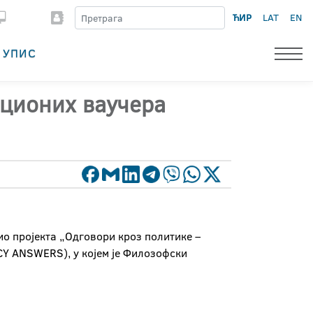
ЋИР
LAT
EN
УПИС
ационих ваучера
ио пројекта „Одговори кроз политике –
CY ANSWERS), у којем је Филозофски