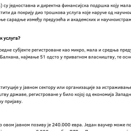
 су једноставнa и директна финансијска подршка коју мал
стити да покрију дио трошкова услуга које наруче од научно
ање сарадње између предузећа и академских и научноистра
к услуга?
едне субјекте регистроване као микро, мала и средња преду
 Балкана, најмање 51 одсто у приватном власништву, те осн
итуције у јавном сектору или организације за истраживање 
тву државе, регистроване у било којој од економија Запад
ку пријаву.
по овом јавном позиву је 240.000 евра. Један ваучер може 