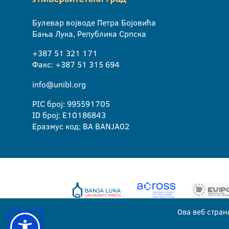
Булевар војводе Петра Бојовића
Бања Лука, Република Српска
+387 51 321 171
Факс: +387 51 315 694
info@unibl.org
PIC број: 995591705
ID број: E10186843
Еразмус код: BA BANJA02
Ова веб стран