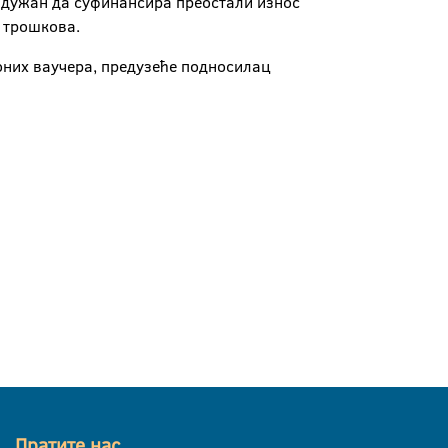
е дужан да суфинансира преостали износ
х трошкова.
оних ваучера, предузеће подносилац
Пратите нас