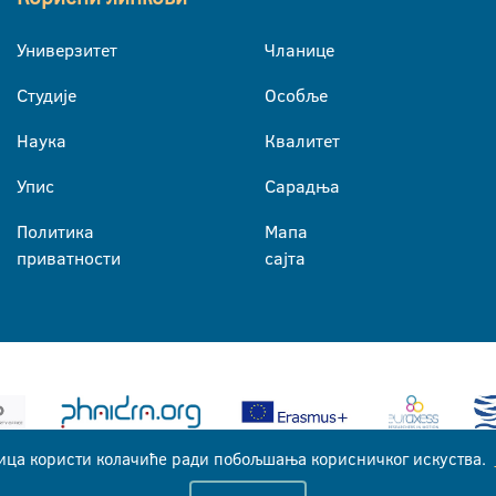
Универзитет
Чланице
Студије
Особље
Наука
Квалитет
Упис
Сарадња
Политика
Мапа
приватности
сајта
ица користи колачиће ради побољшања корисничког искуства.
Универзитет у Бањој Луци © 2026