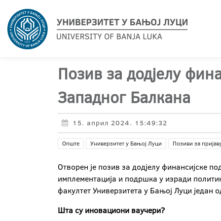
Позив за додјелу фин
Западног Балкана
15. април 2024. 15:49:32
Опште
Универзитет у Бањој Луци
Позиви за пријав
Отворен је позив за додјелу финансијске п
имплементација и подршка у изради политик
факултет Универзитета у Бањој Луци један 
Шта су иновациони ваучери?