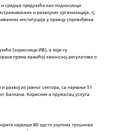
а и средња предузећа као подносиоци
истраживачких и развојних организација, тј.
живачких институција у правцу спровођења
зећа (корисници ИВ), а који су
оване према важећој законској регулативи о
и развој из јавног сектора, са најмање 51
ног Балкана. Корисник и пружалац услуга
покрити највише 80 одсто укупних трошкова