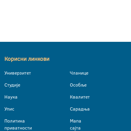
Корисни линкови
Универзитет
Чланице
Студије
Особље
Наука
Квалитет
Упис
Сарадња
Политика
Мапа
приватности
сајта