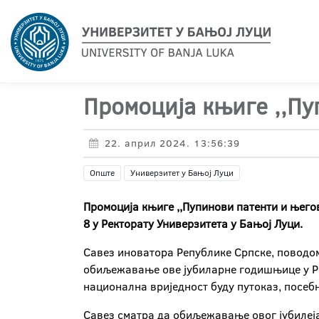
Промоција књиге ,,Пу
22. април 2024. 13:56:39
Опште
Универзитет у Бањој Луци
Промоција књиге ,,Пупинови патенти и његов
8 у Ректорату Универзитета у Бањој Луци.
Савез иноватора Републике Српске, поводо
обиљежавање ове јубиларне годишњице у Реп
национална вриједност буду путоказ, посебн
Савез сматра да обиљежавање овог јубилеја 