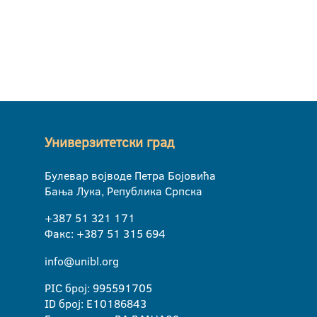
Универзитетски град
Булевар војводе Петра Бојовића
Бања Лука, Република Српска
+387 51 321 171
Факс: +387 51 315 694
info@unibl.org
PIC број: 995591705
ID број: E10186843