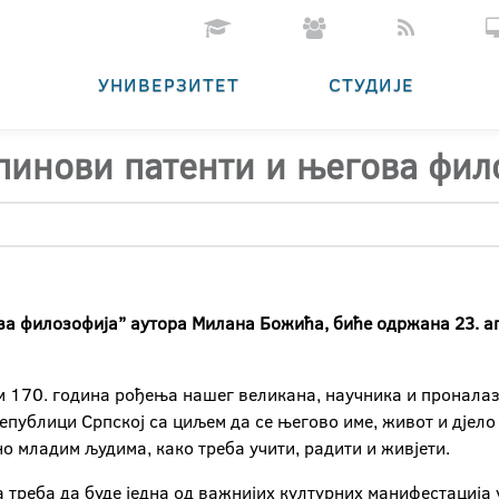
УНИВЕРЗИТЕТ
СТУДИЈЕ
пинови патенти и његова фило
а филозофија’’ аутора Милана Божића, биће одржана 23. ап
м 170. година рођења нашег великана, научника и проналаз
ублици Српској са циљем да се његово име, живот и дјело 
о младим људима, како треба учити, радити и живјети.
треба да буде једна од важнијих културних манифестација у