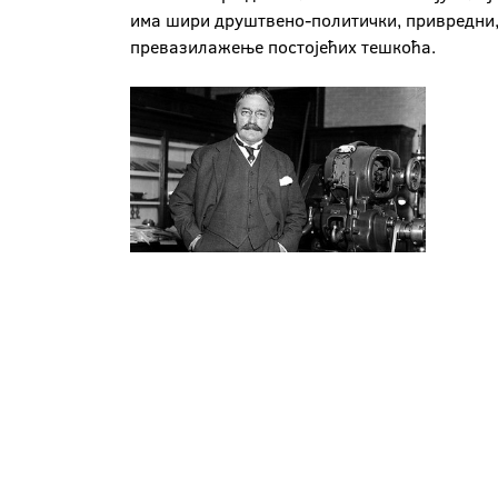
има шири друштвено-политички, привредни, 
превазилажење постојећих тешкоћа.