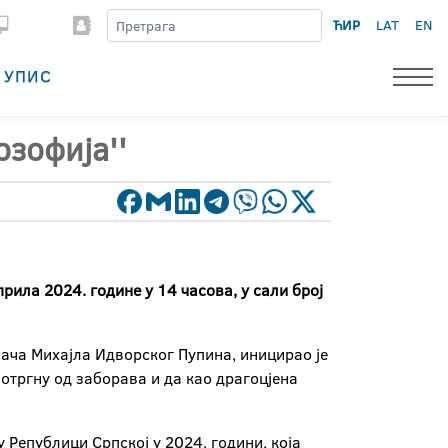
ЋИР
LAT
EN
УПИС
зофија''
рила 2024. године у 14 часова, у сали број
ача Михајла Идворског Пупина, иницирао је
отргну од заборава и да као драгоцјена
 Републици Српској у 2024. години, која