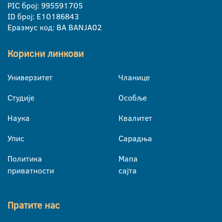
PIC број: 995591705
ID број: E10186843
Еразмус код: BA BANJA02
Корисни линкови
Универзитет
Чланице
Студије
Особље
Наука
Квалитет
Упис
Сарадња
Политика
Мапа
приватности
сајта
Пратите нас