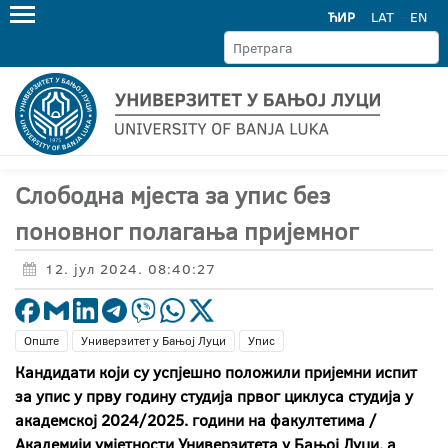
ЋИР
LAT
EN
Слободна мјеста за упис без
поновног полагања пријемног
12. јул 2024. 08:40:27
Опште
Универзитет у Бањој Луци
Упис
Кандидати који су успјешно положили пријемни испит
за упис у прву годину студија првог циклуса студија у
академској 2024/2025. години на факултетима /
Академији умјетности Универзитета у Бањој Луци, а