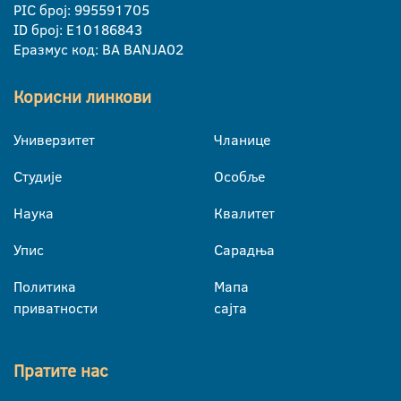
PIC број: 995591705
ID број: E10186843
Еразмус код: BA BANJA02
Корисни линкови
Универзитет
Чланице
Студије
Особље
Наука
Квалитет
Упис
Сарадња
Политика
Мапа
приватности
сајта
Пратите нас