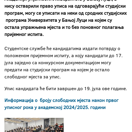
нису остварили право уписа на одговарајући студијски
програм, могу се уписати на неки од сродних студијских
програма Универзитета у Бањој Луци на којем су
остала упражњена мјеста и то без поновног полагања
пријемног испита.
Студентске службе ће кандидатима издати потврду о
положеном пријемном испиту, а коју кандидати до 17.
јула заједно са конкурсном документацијом могу
предати на студијски програм на којем је остало
слободног мјеста за упис.
Упис кандидата ће бити завршен до 19. јула ове године.
Информација о броју слободних мјеста након првог
уписног рока у академској 2024/2025. години