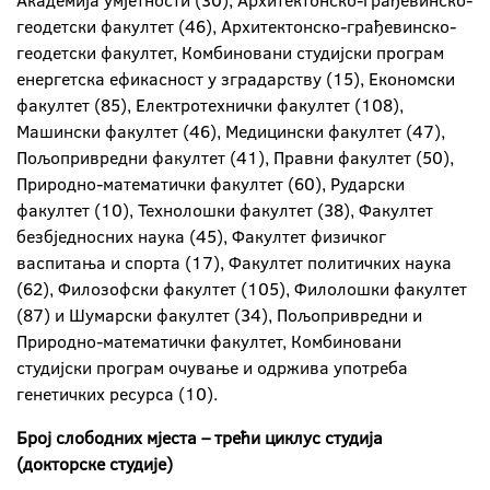
Академија умјетности (30), Архитектонско-грађевинско-
геодетски факултет (46), Архитектонско-грађевинско-
геодетски факултет, Комбиновани студијски програм
енергетска ефикасност у зградарству (15), Економски
факултет (85), Електротехнички факултет (108),
Машински факултет (46), Медицински факултет (47),
Пољопривредни факултет (41), Правни факултет (50),
Природно-математички факултет (60), Рударски
факултет (10), Технолошки факултет (38), Факултет
безбједносних наука (45), Факултет физичког
васпитања и спорта (17), Факултет политичких наука
(62), Филозофски факултет (105), Филолошки факултет
(87) и Шумарски факултет (34), Пољопривредни и
Природно-математички факултет, Комбиновани
студијски програм очување и одржива употреба
генетичких ресурса (10).
Број слободних мјеста – трећи циклус студија
(докторске студије)