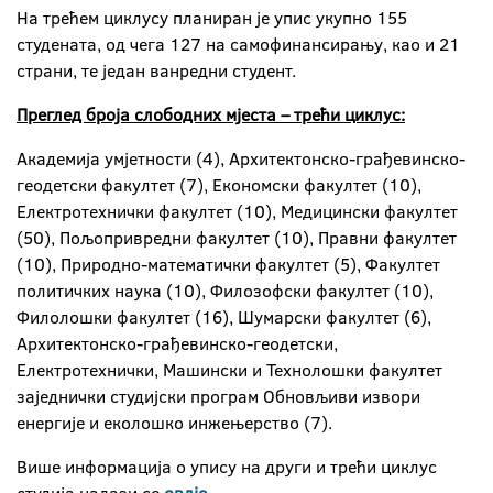
На трећем циклусу планиран је упис укупно 155
студената, од чега 127 на самофинансирању, као и 21
страни, те један ванредни студент.
Преглед броја слободних мјеста – трећи циклус:
Академија умјетности (4), Архитектонско-грађевинско-
геодетски факултет (7), Економски факултет (10),
Електротехнички факултет (10), Медицински факултет
(50), Пољопривредни факултет (10), Правни факултет
(10), Природно-математички факултет (5), Факултет
политичких наука (10), Филозофски факултет (10),
Филолошки факултет (16), Шумарски факултет (6),
Архитектонско-грађевинско-геодетски,
Електротехнички, Машински и Технолошки факултет
заједнички студијски програм Обновљиви извори
енергије и еколошко инжењерство (7).
Више информација о упису на други и трећи циклус