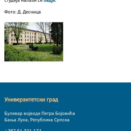
студија налази се
овдје
.
Фото: Д. Десница
Универзитетски град
Булевар војводе Петра Бојовића
Бања Лука, Република Српска
+387 51 321 171