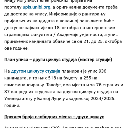
имају могућност електронских пријава на
порталу
upis.unibl.org
, а оригинална документа треба
да доставе на упису. Информације о рангирању
пријављених кандидата и коначној ранг-листи биће
доступне најкасније до 18. октобра на интернетским
страницама факултета / Академије умјетности, а упис
примљених кандидата обавиће се од 21. до 25. октобра
ове године.
План уписа – други циклус студија (мастер студије)
На
другом циклусу студија
планиран је упис 936
кандидата, и то њих 518 на буџету, а 255 на
самофинансирању. Такође, има мјеста и за 76 страних и
87 ванредних студената на другом циклусу студија на
Универзитету у Бањој Луци у академској 2024/2025.
години.
Преглед броја слободних мјеста – други циклус