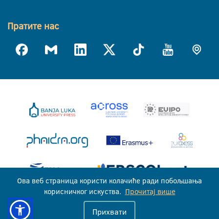
Пратите нас
Ова веб страница користи колачиће ради побољшања
корисничког искуства.
Прочитај више
Универзитет у Бањој Луци © 2026
Прихвати
Сва права задржана