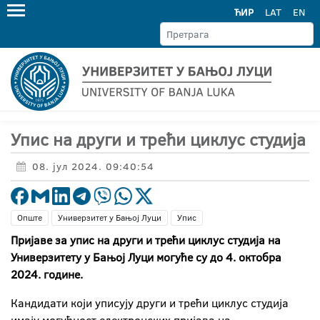
ЋИР
LAT
EN
Упис на други и трећи циклус студија
08. јул 2024. 09:40:54
Опште
Универзитет у Бањој Луци
Упис
Пријаве за упис на други и трећи циклус студија на
Универзитету у Бањој Луци могуће су до 4. октобра
2024. године.
Кандидати који уписују други и трећи циклус студија