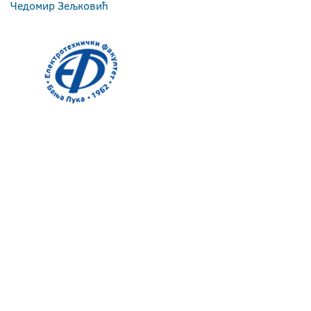
Чедомир Зељковић