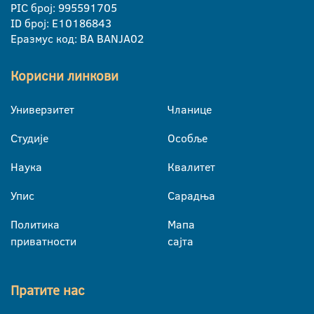
PIC број: 995591705
ID број: E10186843
Еразмус код: BA BANJA02
Корисни линкови
Универзитет
Чланице
Студије
Особље
Наука
Квалитет
Упис
Сарадња
Политика
Мапа
приватности
сајта
Пратите нас