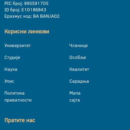
PIC број: 995591705
ID број: E10186843
Еразмус код: BA BANJA02
Корисни линкови
Универзитет
Чланице
Студије
Особље
Наука
Квалитет
Упис
Сарадња
Политика
Мапа
приватности
сајта
Пратите нас