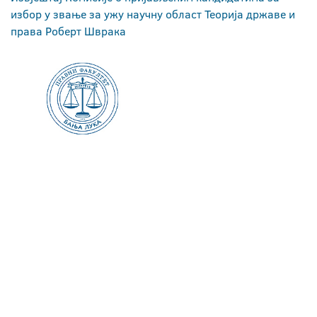
избор у звање за ужу научну област Теорија државе и
права Роберт Шврака