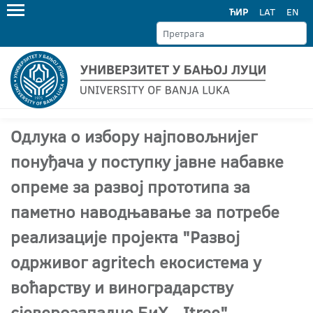
ЋИР
LAT
EN
Одлука о избору најповољнијег
понуђача у поступку јавне набавке
опреме за развој прототипа за
паметно наводњавање за потребе
реализације пројекта "Развој
одрживог agritech екосистема у
воћарству и виноградарству
сјеверозападне БиХ - Itree"