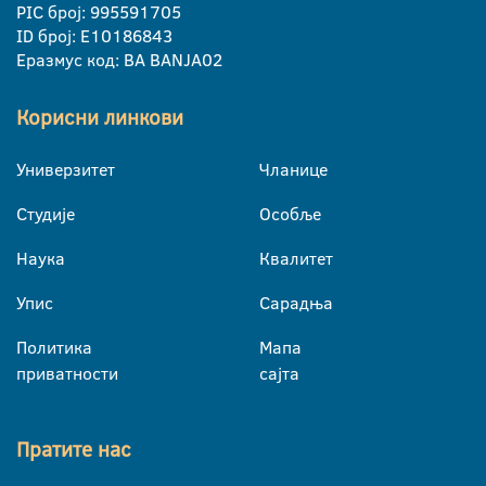
PIC број: 995591705
ID број: E10186843
Еразмус код: BA BANJA02
Корисни линкови
Универзитет
Чланице
Студије
Особље
Наука
Квалитет
Упис
Сарадња
Политика
Мапа
приватности
сајта
Пратите нас