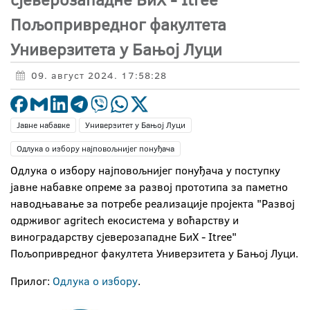
Пољопривредног факултета
Универзитета у Бањој Луци
09. август 2024. 17:58:28
Јавне набавке
Универзитет у Бањој Луци
Одлука о избору најповољнијег понуђача
Одлука о избору најповољнијег понуђача у поступку
јавне набавке опреме за развој прототипа за паметно
наводњавање за потребе реализације пројекта "Развој
одрживог agritech екосистема у воћарству и
виноградарству сјеверозападне БиХ - Itree"
Пољопривредног факултета Универзитета у Бањој Луци.
Прилог:
Одлука о избору
.