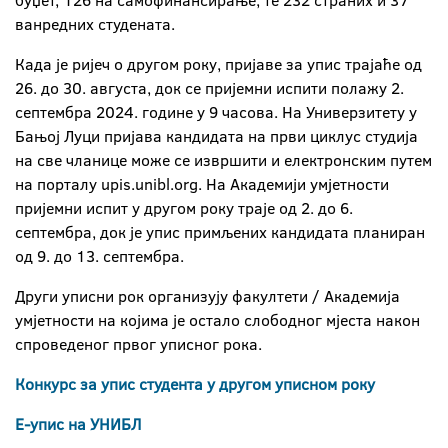
буџет, 126 на самофинансирање, те 232 страних и 37
ванредних студената.
Када је ријеч о другом року, пријаве за упис трајаће од
26. до 30. августа, док се пријемни испити полажу 2.
септембра 2024. године у 9 часова. На Универзитету у
Бањој Луци пријава кандидата на први циклус студија
на све чланице може се извршити и електронским путем
на порталу upis.unibl.org. На Академији умјетности
пријемни испит у другом року траје од 2. до 6.
септембра, док је упис примљених кандидата планиран
од 9. до 13. септембра.
Други уписни рок организују факултети / Академија
умјетности на којима је остало слободног мјеста након
спроведеног првог уписног рока.
Конкурс за упис студента у другом уписном року
Е-упис на УНИБЛ