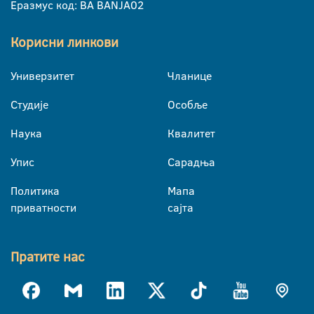
Еразмус код: BA BANJA02
Корисни линкови
Универзитет
Чланице
Студије
Особље
Наука
Квалитет
Упис
Сарадња
Политика
Мапа
приватности
сајта
Пратите нас