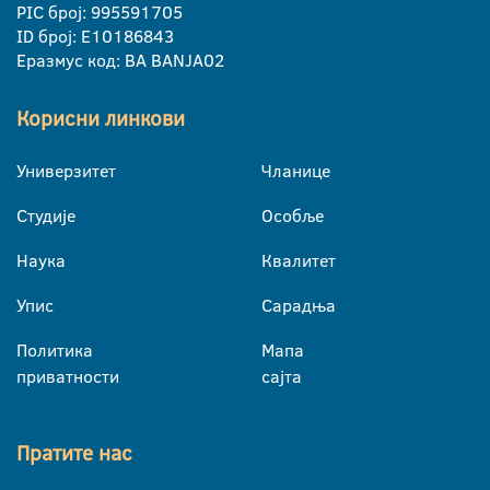
PIC број: 995591705
ID број: E10186843
Еразмус код: BA BANJA02
Корисни линкови
Универзитет
Чланице
Студије
Особље
Наука
Квалитет
Упис
Сарадња
Политика
Мапа
приватности
сајта
Пратите нас