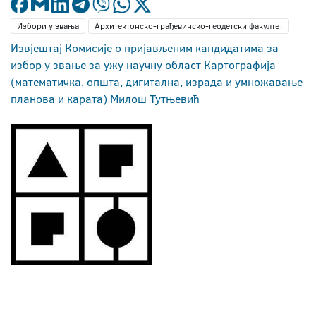
Избори у звања
Архитектонско-грађевинско-геодетски факултет
Извјештај Комисије о пријављеним кандидатима за
избор у звање за ужу научну област Картографија
(математичка, општа, дигитална, израда и умножавање
планова и карата) Милош Тутњевић