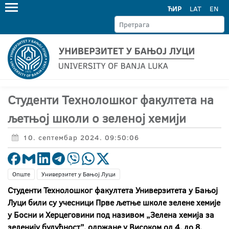
ЋИР
LAT
EN
Студенти Технолошког факултета на
љетњој школи о зеленој хемији
10. септембар 2024. 09:50:06
Опште
Универзитет у Бањој Луци
Студенти Технолошког факултета Универзитета у Бањој
Луци били су учесници Прве љетње школе зелене хемије
у Босни и Херцеговини под називом „Зелена хемија за
зеленију будућност
”,
одржане у Вис
о
ком од 4. до 8.