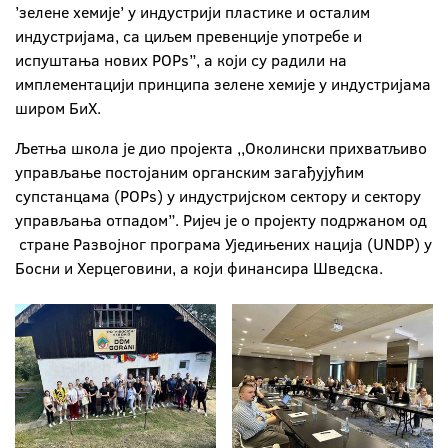
’зелене хемије’ у индустрији пластике и осталим
индустријама, са циљем превенције употребе и
испуштања нових POPs”, а који су радили на
имплементацији принципа зелене хемије у индустријама
широм БиХ.
Љетња школа је дио пројекта ,,Околински прихватљиво
управљање постојаним органским загађујућим
супстанцама (POPs) у индустријском сектору и сектору
управљања отпадом”. Ријеч је о пројекту подржаном од
стране Развојног програма Уједињених нација (UNDP) у
Босни и Херцеговини, а који финансира Шведска.