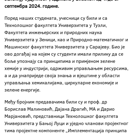
септембра 2024. године.
Поред наших студената, учесници су били и са
Технолошког факултета Универзитета у Тузли,
Факултета инжењерских и природних наука
Универзитета у Зеници, као и Природно-математичког и
Машинског факултета Универзитета у Сарајеву. Био је
ово догађај на којем су студенти имали прилику да се
боље упознају са принципима и примјеном зелене
хемије у индустрији, одрживим управљањем ресурсима,
а и да унаприједе своја знања и вјештине у области
управљања хемикалијама, циркуларне економије и
зелене енергије.
Међу бројним предавачима били су и проф. др
Борислав Малиновић, Дајана Драгић, МА и Дарио
Марјановић, представници Технолошког факултета
Универзитета у Бањој Луци и уједно чланови пројектног
тима пројектне компоненте „Имплементација принципа