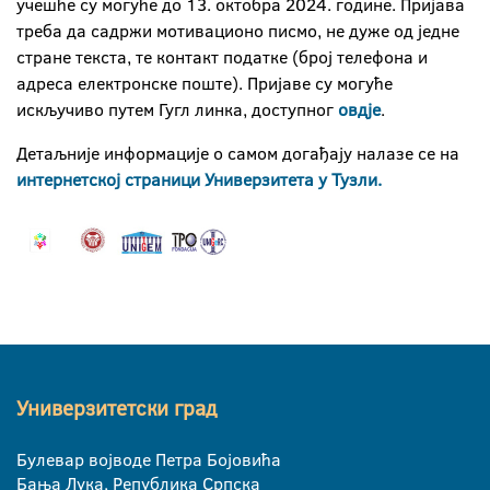
учешће су могуће до 13. октобра 2024. године. Пријава
треба да садржи мотивационо писмо, не дуже од једне
стране текста, те контакт податке (број телефона и
адреса електронске поште). Пријаве су могуће
искључиво путем Гугл линка, доступног
овд‌је
.
Детаљније информације о самом догађају налазе се на
интернетској страници Универзитета у Тузли.
Универзитетски град
Булевар војводе Петра Бојовића
Бања Лука, Република Српска