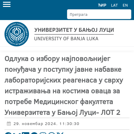
ЋИР
LAT
EN
Одлука о избору најповољнијег
понуђача у поступку јавне набавке
лабораторијских реагенаса у сврху
истраживања на костима оваца за
потребе Медицинског факултета
Универзитета у Бањој Луци- ЛОТ 2
29. новембар 2024. 11:30:30