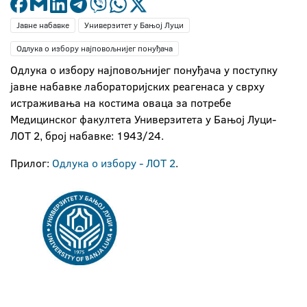
Јавне набавке
Универзитет у Бањој Луци
Одлука о избору најповољнијег понуђача
Одлука о избору најповољнијег понуђача у поступку
јавне набавке лабораторијских реагенаса у сврху
истраживања на костима оваца за потребе
Медицинског факултета Универзитета у Бањој Луци-
ЛОТ 2, број набавке: 1943/24.
Прилог:
Одлука о избору - ЛОТ 2
.