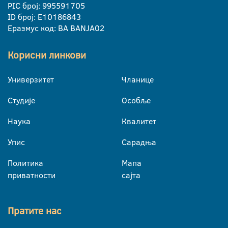
PIC број: 995591705
ID број: E10186843
Еразмус код: BA BANJA02
Корисни линкови
Универзитет
Чланице
Студије
Особље
Наука
Квалитет
Упис
Сарадња
Политика
Мапа
приватности
сајта
Пратите нас