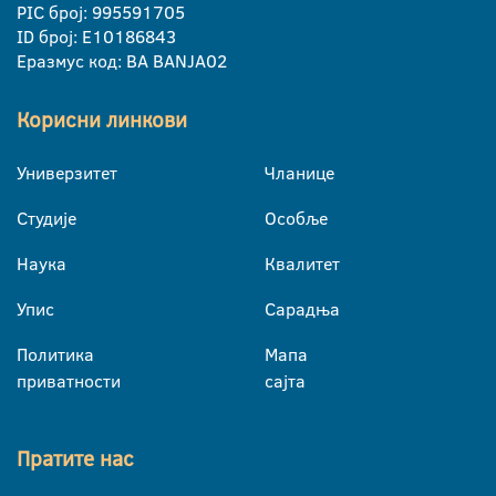
PIC број: 995591705
ID број: E10186843
Еразмус код: BA BANJA02
Корисни линкови
Универзитет
Чланице
Студије
Особље
Наука
Квалитет
Упис
Сарадња
Политика
Мапа
приватности
сајта
Пратите нас