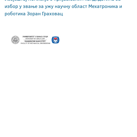
избор у звање за ужу научну област Мехатроника и
роботика Зоран Граховац