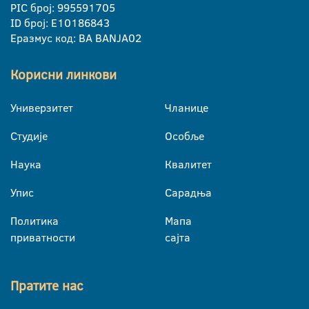
PIC број: 995591705
ID број: E10186843
Еразмус код: BA BANJA02
Корисни линкови
Универзитет
Чланице
Студије
Особље
Наука
Квалитет
Упис
Сарадња
Политика
Мапа
приватности
сајта
Пратите нас