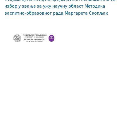
избор у звање за ужу научну област Методика
васпитно-образовног рада Маргарета Скопљак