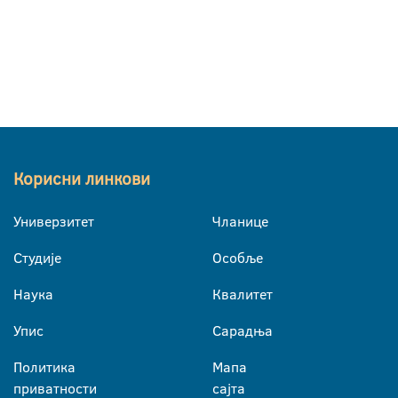
Корисни линкови
Универзитет
Чланице
Студије
Особље
Наука
Квалитет
Упис
Сарадња
Политика
Мапа
приватности
сајта