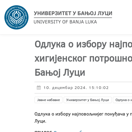
Одлука о избору најп
хигијенског потрошно
Бањој Луци
10. децембар 2024. 15:10:02
Јавне набавке
Универзитет у Бањој Луци
Одлука о 
Одлука о избору најповољнијег понуђача у 
Луци.