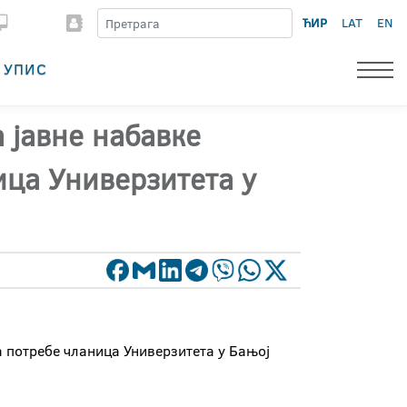
ЋИР
LAT
EN
УПИС
 јавне набавке
ица Универзитета у
а потребе чланица Универзитета у Бањој