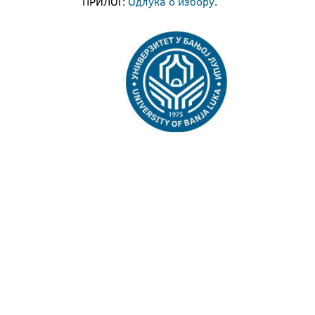
ПРИЛОГ:
Одлука о избору
.