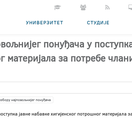
УНИВЕРЗИТЕТ
СТУДИЈЕ
овољнијег понуђача у поступка
г материјала за потребе члан
избору најповољнијег понуђача
поступка јавне набавке хигијенског потрошног материјала з