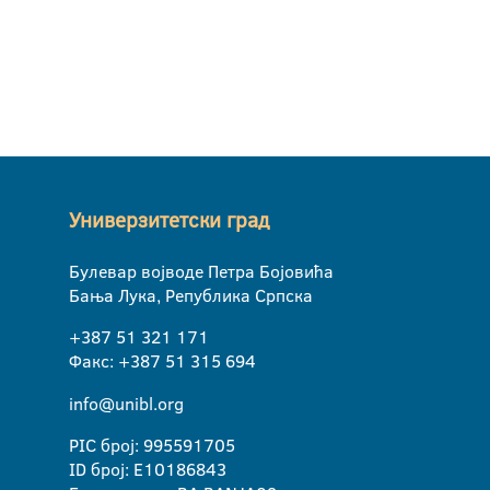
Универзитетски град
Булевар војводе Петра Бојовића
Бања Лука, Република Српска
+387 51 321 171
Факс: +387 51 315 694
info@unibl.org
PIC број: 995591705
ID број: E10186843