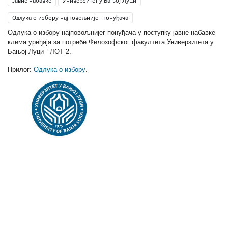
Јавне набавке
Универзитет у Бањој Луци
Одлука о избору најповољнијег понуђача
Одлука о избору најповољнијег понуђача у поступку јавне набавке
клима уређаја за потребе Филозофског факултета Универзитета у
Бањој Луци - ЛОТ 2.
Прилог:
Одлука о избору
.