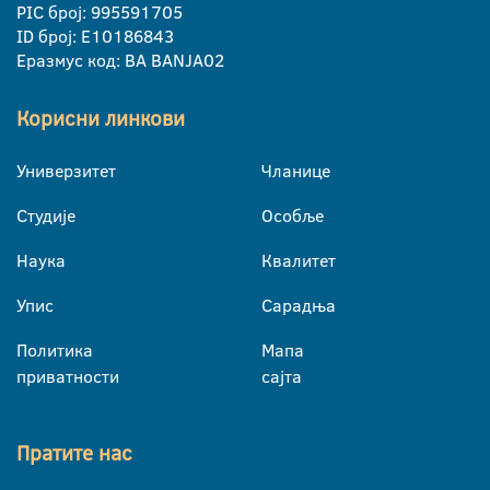
PIC број: 995591705
ID број: E10186843
Еразмус код: BA BANJA02
Корисни линкови
Универзитет
Чланице
Студије
Особље
Наука
Квалитет
Упис
Сарадња
Политика
Мапа
приватности
сајта
Пратите нас