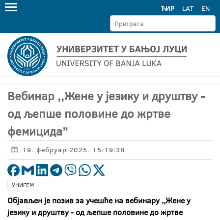
ЋИР
LAT
EN
Вебинар ,,Жене у језику и друштву -
од љепше половине до жртве
фемицида”
19. фебруар 2025. 15:19:38
УНИГЕМ
Објављен је позив за учешће на вебинару
,,
Жене у
језику и друштву - од љепше половине до жртве