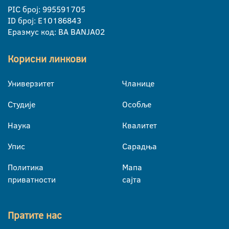
PIC број: 995591705
ID број: E10186843
Еразмус код: BA BANJA02
Корисни линкови
Универзитет
Чланице
Студије
Особље
Наука
Квалитет
Упис
Сарадња
Политика
Мапа
приватности
сајта
Пратите нас