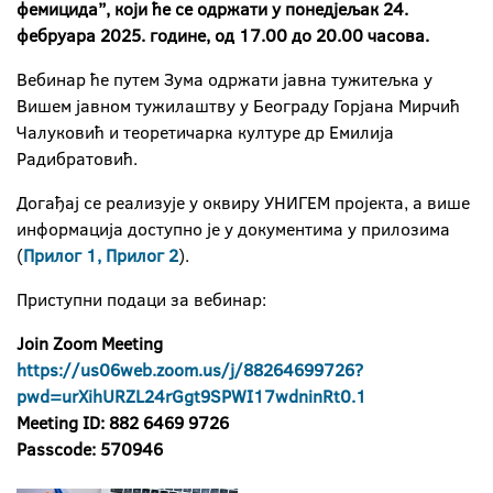
фемицида”, који ће се одржати у понедјељак 24.
фебруара 2025. године, од 17.00 до 20.00 часова.
Вебинар ће путем Зума одржати јавна тужитељка у
Вишем јавном тужилаштву у Београду Горјана Мирчић
Чалуковић и теоретичарка културе др Емилија
Радибратовић.
Догађај се реализује у оквиру УНИГЕМ пројекта, а више
информација доступно је у документима у прилозима
(
Прилог 1
, Прилог 2
).
Приступни подаци за вебинар:
Join Zoom Meeting
https://us06web.zoom.us/j/88264699726?
pwd=urXihURZL24rGgt9SPWI17wdninRt0.1
Meeting ID: 882 6469 9726
Passcode: 570946