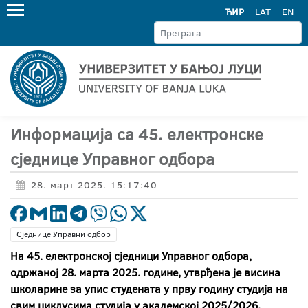
ЋИР
LAT
EN
Информација са 45. електронске
сједнице Управног одбора
28. март 2025. 15:17:40
Сједнице Управни одбор
На 45. електронској сједници Управног одбора,
одржаној 28. марта 2025. године, утврђена је висина
школарине за упис студената у прву годину студија на
свим циклусима студија у академској 2025/2026.