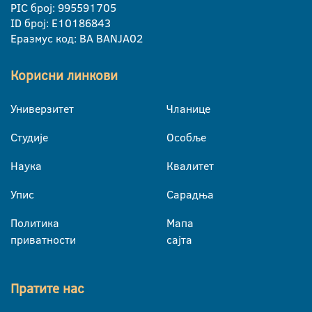
PIC број: 995591705
ID број: E10186843
Еразмус код: BA BANJA02
Корисни линкови
Универзитет
Чланице
Студије
Особље
Наука
Квалитет
Упис
Сарадња
Политика
Мапа
приватности
сајта
Пратите нас