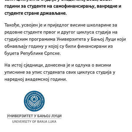
години за студенте на самофинансирању, ванредне и
студенте стране држављане.
Такође, усвојен је и приједлог висине школарине за
редовне студенте првог и другог циклуса студија на
студијским програмима Универзитета у Бањој Луци који
обнављају годину у којој су били финансирани из
буџета Републике Српске.
На истој сједници, донесена је и одлука о висини
уписнине за упис студената свих циклуса студија у
наредној академској години.