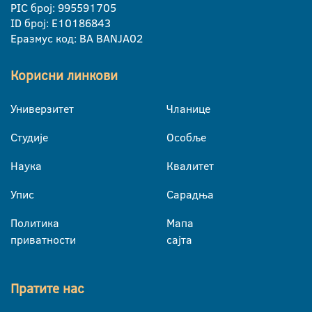
PIC број: 995591705
ID број: E10186843
Еразмус код: BA BANJA02
Корисни линкови
Универзитет
Чланице
Студије
Особље
Наука
Квалитет
Упис
Сарадња
Политика
Мапа
приватности
сајта
Пратите нас