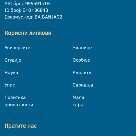
PIC број: 995591705
ID број: E10186843
Еразмус код: BA BANJA02
Корисни линкови
Универзитет
Чланице
Студије
Особље
Наука
Квалитет
Упис
Сарадња
Политика
Мапа
приватности
сајта
Пратите нас