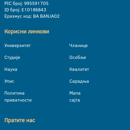
PIC број: 995591705
ID број: E10186843
Еразмус код: BA BANJA02
Корисни линкови
Универзитет
Чланице
Студије
Особље
Наука
Квалитет
Упис
Сарадња
Политика
Мапа
приватности
сајта
Пратите нас