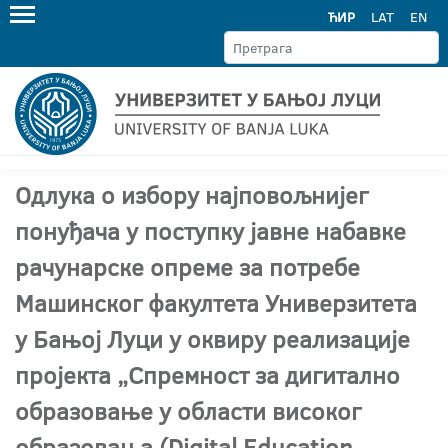
ЋИР
LAT
EN
Одлука о избору најповољнијег
понуђача у поступку јавне набавке
рачунарске опреме за потребе
Машинског факултета Универзитета
у Бањој Луци у оквиру реализације
пројекта „Спремност за дигитално
образовање у области високог
образовања (Digital Education