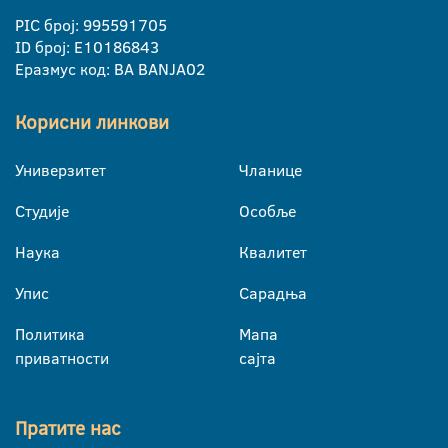
PIC број: 995591705
ID број: E10186843
Еразмус код: BA BANJA02
Корисни линкови
Универзитет
Чланице
Студије
Особље
Наука
Квалитет
Упис
Сарадња
Политика
Мапа
приватности
сајта
Пратите нас