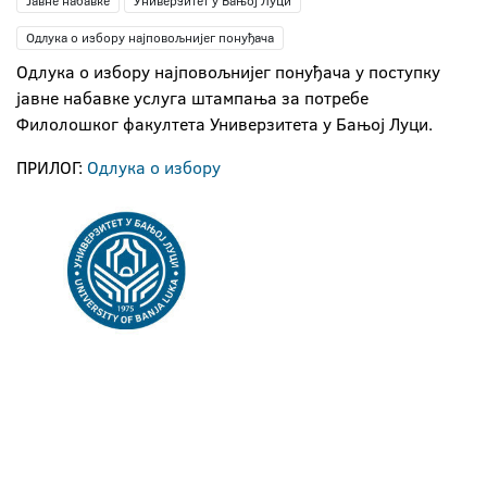
Јавне набавке
Универзитет у Бањој Луци
Одлука о избору најповољнијег понуђача
Oдлука о избору најповољнијег понуђача у поступку
јавне набавке услугa штампања за потребе
Филолошког факултета Универзитета у Бањој Луци.
ПРИЛОГ:
Одлука о избору