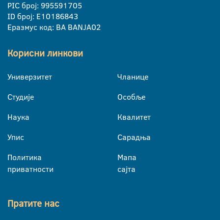
PIC број: 995591705
ID број: E10186843
Еразмус код: BA BANJA02
Корисни линкови
Универзитет
Чланице
Студије
Особље
Наука
Квалитет
Упис
Сарадња
Политика
Мапа
приватности
сајта
Пратите нас