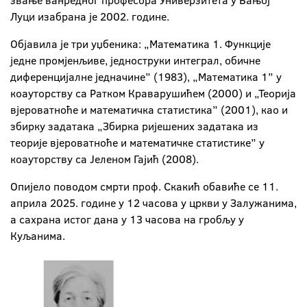
звање ванредног професора Универзитета у Бањој
Луци изабрана је 2002. године.
Објавила је три уџбеника: „Математика 1. Функције
једне промјенљиве, једноструки интеграл, обичне
диференцијалне једначине” (1983), „Математика 1” у
коауторству са Ратком Краварушићем (2000) и „Теорија
вјероватноће и математичка статистика” (2001), као и
збирку задатака „Збирка ријешених задатака из
теорије вјероватноће и математичке статистике” у
коауторству са Јеленом Гајић (2008).
Опијело поводом смрти проф. Скакић обавиће се 11.
априла 2025. године у 12 часова у цркви у Залужанима,
а сахрана истог дана у 13 часова на гробљу у
Куљанима.