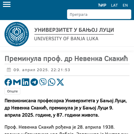
ЋИР
LAT
EN
Преминула проф. др Невенка Скакић
09. април 2025. 22:21:53
Опште
Пензионисана професорка Универзитета у Бањој Луци,
др Невенка Скакић, преминула је у Бањој Луци 9.
априла 2025. године, у 87. години живота.
Проф. Невенка Скакић рођена је 28. априла 1938.