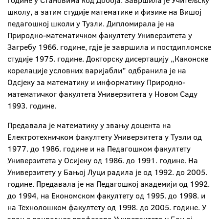
године у Становима код Добоја. Завршила је Учитељску
школу, а затим студије математике и физике на Вишој
педагошкој школи у Тузли. Дипломирала је на
Природно-математичком факултету Универзитета у
Загребу 1966. године, гдје је завршила и постдипломске
студије 1975. године. Докторску дисертацију „Каконске
корелације условних варијабли” одбранила је на
Одсјеку за математику и информатику Природно-
математичког факултета Универзитета у Новом Саду
1993. године.
Предавала је математику у звању доцента на
Електротехничком факултету Универзитета у Тузли од
1977. до 1986. године и на Педагошком факултету
Универзитета у Осијеку од 1986. до 1991. године. На
Универзитету у Бањој Луци радила је од 1992. до 2005.
године. Предавала је на Педагошкој академији од 1992.
до 1994, на Економском факултету од 1995. до 1998. и
на Технолошком факултету од 1998. до 2005. године. У