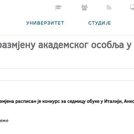
УНИВЕРЗИТЕТ
СТУДИЈЕ
размјену академског особља 
јена расписан је конкурс за седмицу обуке у Италији, Анкон
реже