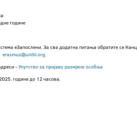
ка
одне године
стема еЗапослени. За сва додатна питања обратите се Канц
у
erasmus@unibl.org
.
адреси -
Упутство за пријаву размјене особља
2025. године до 12 часова.