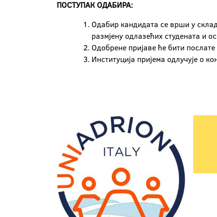
ПОСТУПАК ОДАБИРА:
Одабир кандидата се врши у скла
размјену одлазећих студената и о
Одобрене пријаве ће бити послате
Институција пријема одлучује о к