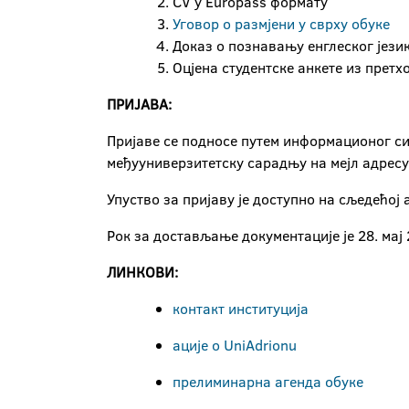
CV у Europass формату
Уговор о размјени у сврху обуке
Доказ о познавању енглеског јези
Оцјена студентске анкете из претх
ПРИЈАВА:
Пријаве се подносе путем информационог си
међууниверзитетску сарадњу на мејл адрес
Упуство за пријаву је доступно на сљедећој 
Рок за достављање документације је 28. мај 
ЛИНКОВИ:
контакт институција
aције о UniAdrionu
прелиминарна агенда обуке