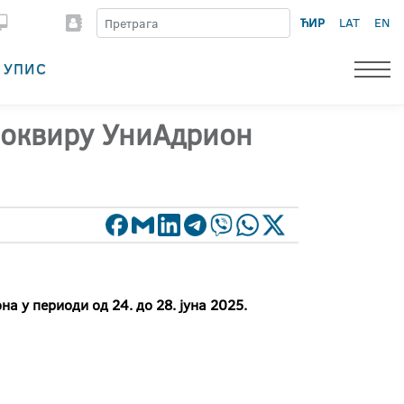
ЋИР
LAT
EN
УПИС
у оквиру УниАдрион
а у периоди од 24. до 28. јуна 2025.