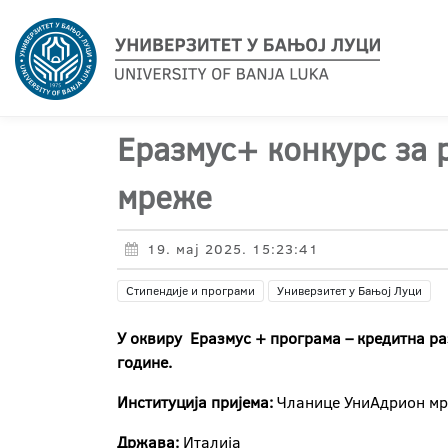
Еразмус+ конкурс за 
мреже
19. мај 2025. 15:23:41
Стипендије и програми
Универзитет у Бањој Луци
У оквиру Еразмус + програма – кредитна разм
године.
Институција пријема:
Чланице УниАдрион м
Држава:
Италија