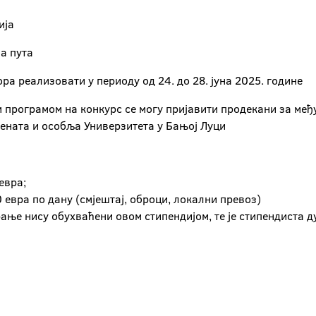
ија
на пута
ора реализовати у периоду од 24. до 28. јуна 2025. године
м програмом на конкурс се могу пријавити продекани за ме
ената и особља Универзитета у Бањој Луци
евра;
 евра по дану (смјештај, оброци, локални превоз)
рање нису обухваћени овом стипендијом, те је стипендиста 