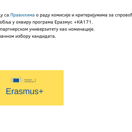
ду са
Правилима
о раду комисије и критеријумима за спрово
собља у оквиру програма Еразмус +КА171.
 партнерском универзитету као номинације.
оначном избору кандидата.