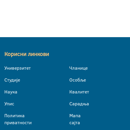
Корисни линкови
Универзитет
Чланице
Студије
Особље
Наука
Квалитет
Упис
Сарадња
Политика
Мапа
приватности
сајта