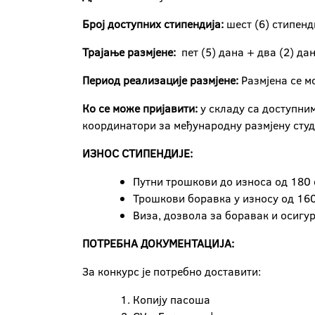
Број доступних стипендија:
шест (6) стипенд
Трајање размјене:
пет (5) дана + два (2) да
Период реализације размјене:
Размјена се м
Ко се може пријавити:
у складу са доступни
координатори за међународну размјену студ
ИЗНОС СТИПЕНДИЈЕ:
Путни трошкови до износа од 180 
Трошкови боравка у износу од 160
Виза, дозвола за боравак и осигу
ПОТРЕБНА ДОКУМЕНТАЦИЈА:
За конкурс је потребно доставити:
Копију пасоша