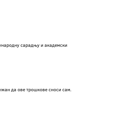
ђународну сарадњу и академски
дужан да ове трошкове сноси сам.