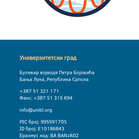
Универзитетски град
Булевар војводе Петра Бојовића
Бања Лука, Република Српска
+387 51 321 171
Факс: +387 51 315 694
info@unibl.org
PIC број: 995591705
ID број: E10186843
Еразмус код: BA BANJA02