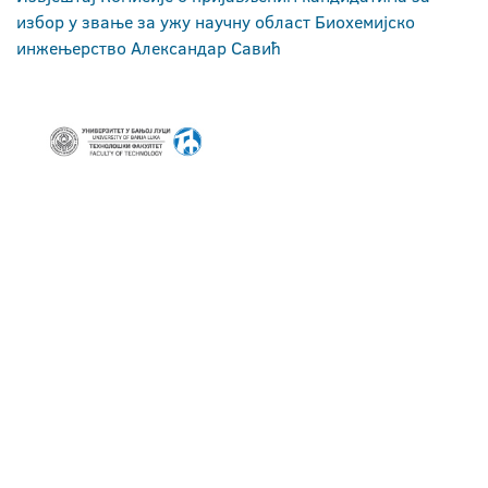
избор у звање за ужу научну област Биохемијско
инжењерство Александар Савић