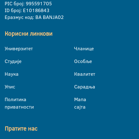
PIC број: 995591705
ID број: E10186843
Еразмус код: BA BANJA02
Корисни линкови
Универзитет
Чланице
Студије
Особље
Наука
Квалитет
Упис
Сарадња
Политика
Мапа
приватности
сајта
Пратите нас