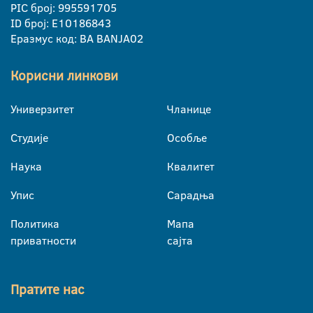
PIC број: 995591705
ID број: E10186843
Еразмус код: BA BANJA02
Корисни линкови
Универзитет
Чланице
Студије
Особље
Наука
Квалитет
Упис
Сарадња
Политика
Мапа
приватности
сајта
Пратите нас