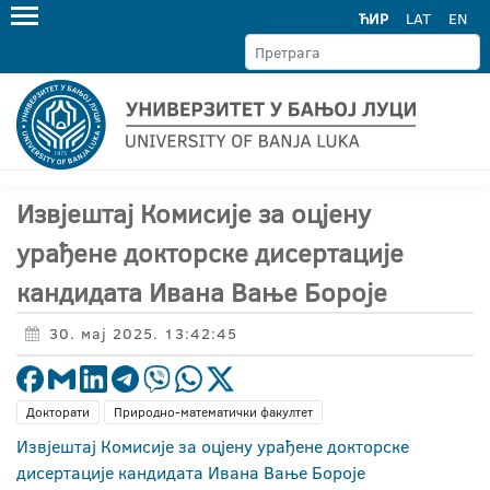
ЋИР
LAT
EN
Извјештај Комисије за оцјену
урађене докторске дисертације
кандидата Ивана Вање Бороје
30. мај 2025. 13:42:45
Докторати
Природно-математички факултет
Извјештај Комисије за оцјену урађене докторске
дисертације кандидата Ивана Вање Бороје