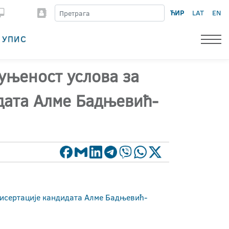
ЋИР
LAT
EN
УПИС
пуњеност услова за
идата Алме Бадњевић-
 дисертације кандидата Алме Бадњевић-