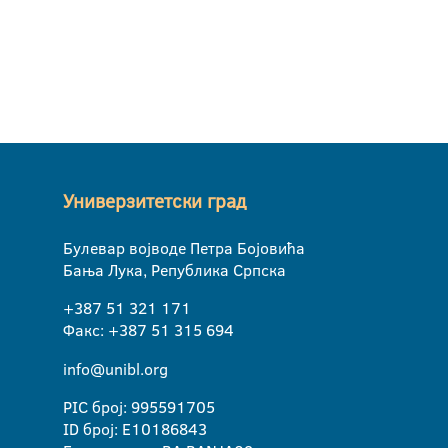
Универзитетски град
Булевар војводе Петра Бојовића
Бања Лука, Република Српска
+387 51 321 171
Факс: +387 51 315 694
info@unibl.org
PIC број: 995591705
ID број: E10186843