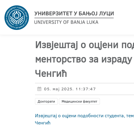
Извјештај о оцјени по
менторство за израду
Ченгић
05. мај 2025. 11:37:47
Докторати
Медицински факултет
Извјештај о оцјени подобности студента, т
Ченгић