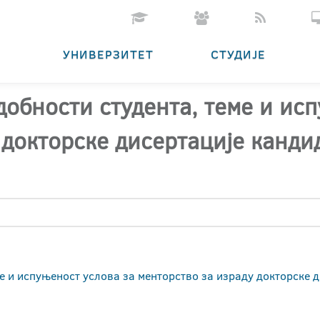
УНИВЕРЗИТЕТ
СТУДИЈЕ
добности студента, теме и ис
 докторске дисертације канд
еме и испуњеност услова за менторство за израду докторске