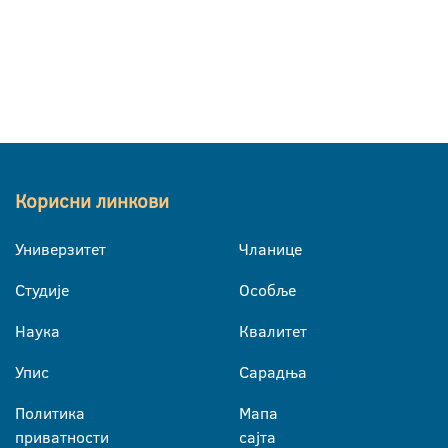
Корисни линкови
Универзитет
Чланице
Студије
Особље
Наука
Квалитет
Упис
Сарадња
Политика
Мапа
приватности
сајта