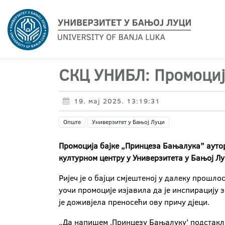
СКЦ УНИБЛ: Промоциј
19. мај 2025. 13:19:31
Опште
Универзитет у Бањој Луци
Промоција бајке „Принцеза Бањалука” аутор
културном центру у Универзитета у Бањој Л
Ријеч је о бајци смјештеној у далеку прошло
уочи промоције изјавила да је инспирацију 
је доживјела преносећи ову причу дјеци.
„Да напишем ,Принцезу Бањалуку’ подстакле 