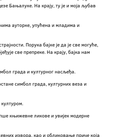
зе Бањалуке. На крају, ту је и моја љубав
ечима ауторке, упућена и младима и
рајности. Порука бајке је да је све могуће,
еђује све препреке. На крају, бајка нам
имбол града и културног насљеђа.
остане симбол града, културних веза и
и културом.
љепше књижевне ликове и увијек модерне
жевних извора, као и обликовање приче која