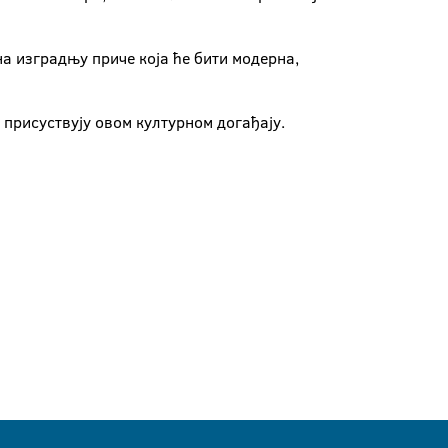
а изградњу приче која ће бити модерна,
 присуствују овом културном догађају.