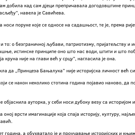
 сам добила кад сам дјеци препричавала догодовштине принце
асљеђу”, навела је Савићева.
 носи поруке које се односе на садашњост, те је, према риј
то: о безграничној љубави, патриотизму, пријатељству и ист
ашње, истинске принципе оно што нас води, штити и што побј
а круна није на глави већ у срцу”, нагласила је она.
акла да „Принцеза Бањалука” није историјска личност већ с
који се након неколико стотина година појавио наново, да п
је објаснила ауторка, у себи носи дубоку везу са историјом 
а оној врсти имагинације која спаја историју, културу, нај
Савић.
ет година, а обухватало је и проучавање историјских и књи