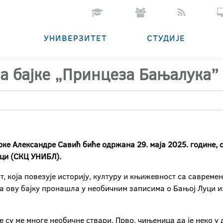
УНИВЕРЗИТЕТ
СТУДИЈЕ
а бајке „Принцеза Бањалука”
ке Александре Савић биће одржана 29. маја 2025. године, с
уци (СКЦ УНИБЛ).
ст, која повезује историју, културу и књижевност са саврем
за ову бајку пронашла у необичним записима о Бањој Луци из
су ме многе необичне ствари. Прво, чињеница да је неко у 