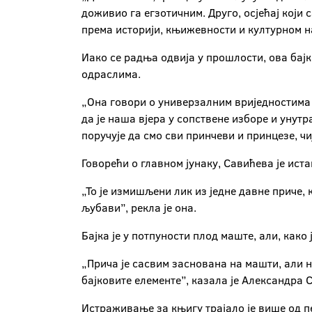
доживио га егзотичним. Друго, осјећај који
према историји, књижевности и културном н
Иако се радња одвија у прошлости, ова бајка
одраслима.
„Она говори о универзалним вриједностима и 
да је наша вјера у сопствене изборе и унутр
поручује да смо сви принчеви и принцезе, чиј
Говорећи о главном јунаку, Савићева је ист
„То је измишљени лик из једне давне приче, 
љубави”, рекла је она.
Бајка је у потпуности плод маште, али, како 
„Прича је сасвим заснована на машти, али н
бајковите елементе”, казала је Александра 
Истраживање за књигу трајало је више од п