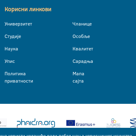
Корисни линкови
Универзитет
Чланице
Студије
Особље
Наука
Квалитет
Упис
Сарадња
Политика
Мапа
приватности
сајта
ица користи колачиће ради побољшања корисничког искуства.