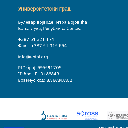
Универзитетски град
Булевар војводе Петра Бојовића
Бања Лука, Република Српска
+387 51 321 171
Факс: +387 51 315 694
info@unibl.org
PIC број: 995591705
ID број: E10186843
Еразмус код: BA BANJA02
Ова веб стран