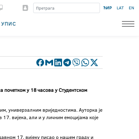
ЋИР
LAT
EN
УПИС
а почетком у 18 часова у Студентском
еним, универзалним вриједностима. Ауторка је
 17. вијека, али и у личним емоцијама које
давном 17. вијеку писао о нашем граду и