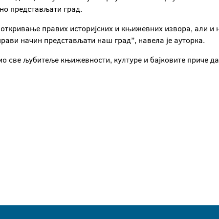
јно представљати град.
ткривање правих историјских и књижевних извора, али и н
рави начин представљати наш град”, навела је ауторка.
амо све љубитеље књижевности, културе и бајковите приче да