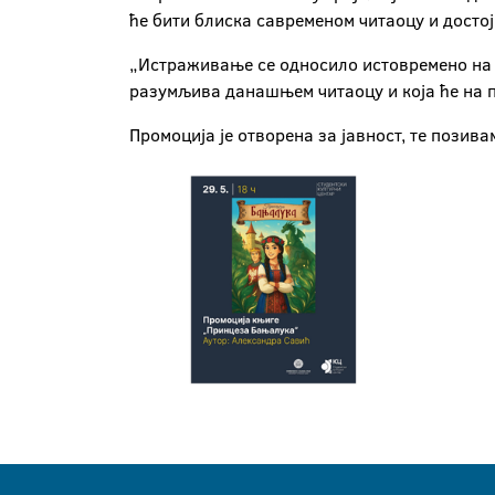
ће бити блиска савременом читаоцу и досто
„Истраживање се односило истовремено на о
разумљива данашњем читаоцу и која ће на п
Промоција је отворена за јавност, те позив