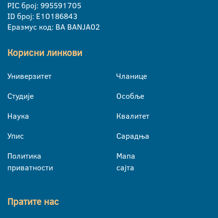
PIC број: 995591705
ID број: E10186843
Еразмус код: BA BANJA02
Корисни линкови
Универзитет
Чланице
Студије
Особље
Наука
Квалитет
Упис
Сарадња
Политика
Мапа
приватности
сајта
Пратите нас