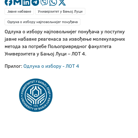
Јавне набавке
Универзитет у Бањој Луци
Одлука о избору најповољнијег понуђача
Одлука о избору најповољнијег понуђача у поступку
јавне набавке реагенаса за извођење молекуларних
метода за потребе Пољопривредног факултета
Универзитета у Бањој Луци – ЛОТ 4.
Прилог:
Одлука о избору - ЛОТ 4