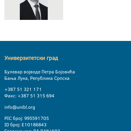
Универзитетски град
Булевар војводе Петра Бојовића
Бања Лука, Република Српска
+387 51 321 171
Факс: +387 51 315 694
info@unibl.org
PIC број: 995591705
ID број: E10186843
Еразмус код: BA BANJA02