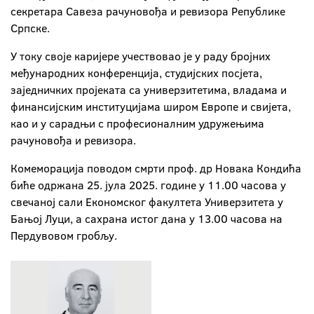
секретара Савеза рачуновођа и ревизора Републике
Српске.
У току своје каријере учествовао је у раду бројних
међународних конференција, студијских посјета,
заједничких пројеката са универзитетима, владама и
финансијским институцијама широм Европе и свијета,
као и у сарадњи с професионалним удружењима
рачуновођа и ревизора.
Комеморација поводом смрти проф. др Новака Кондића
биће одржана 25. јула 2025. године у 11.00 часова у
свечаној сали Економског факултета Универзитета у
Бањој Луци, а сахрана истог дана у 13.00 часова на
Пердувовом гробљу.