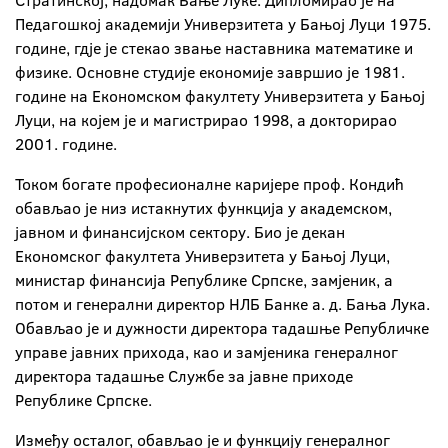
Стратинској, надомак Бање Луке. Дипломирао је на
Педагошкој академији Универзитета у Бањој Луци 1975.
године, гдје је стекао звање наставника математике и
физике. Основне студије економије завршио је 1981.
године на Економском факултету Универзитета у Бањој
Луци, на којем је и магистрирао 1998, а докторирао
2001. године.
Током богате професионалне каријере проф. Кондић
обављао је низ истакнутих функција у академском,
јавном и финансијском сектору. Био је декан
Економског факултета Универзитета у Бањој Луци,
министар финансија Републике Српске, замјеник, а
потом и генерални директор НЛБ Банке а. д. Бања Лука.
Обављао је и дужности директора тадашње Републичке
управе јавних прихода, као и замјеника генералног
директора тадашње Службе за јавне приходе
Републике Српске.
Између осталог, обављао је и функцију генералног