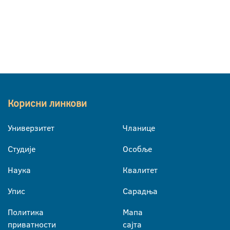
Корисни линкови
Универзитет
Чланице
Студије
Особље
Наука
Квалитет
Упис
Сарадња
Политика
Мапа
приватности
сајта