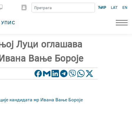
ЋИР
LAT
EN
УПИС
њој Луци оглашава
 Ивана Вање Бороје
ције кандидата мр Ивана Вање Бороје