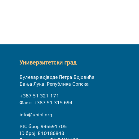
Универзитетски град
Булевар војводе Петра Бојовића
Бања Лука, Република Српска
+387 51 321 171
Факс: +387 51 315 694
info@unibl.org
PIC број: 995591705
ID број: E10186843