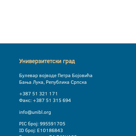
Универзитетски град
Булевар војводе Петра Бојовића
Бања Лука, Република Српска
+387 51 321 171
Факс: +387 51 315 694
info@unibl.org
PIC број: 995591705
ID број: E10186843