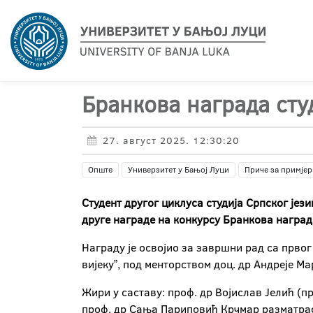
Бранкова награда сту
27. август 2025. 12:30:20
Опште
Универзитет у Бањој Луци
Приче за примјер
Студент другог циклуса студија Српског је
друге награде на конкурсу Бранкова наград
Награду је освојио за завршни рад са првог
вијекуˮ, под менторством доц. др Андреје Ма
Жири у саставу: проф. др Војислав Јелић (п
проф. др Сања Париповић Крчмар разматрао