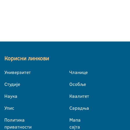
Корисни линкови
Универзитет
Чланице
Студије
Особље
Наука
Квалитет
Упис
Сарадња
Политика
Мапа
приватности
сајта