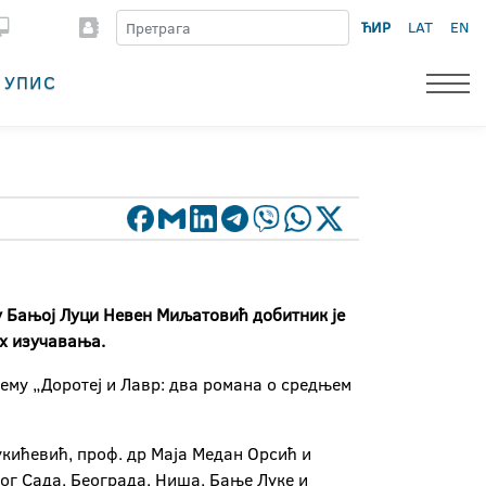
ЋИР
LAT
EN
УПИС
у Бањој Луци Невен Миљатовић добитник је
их изучавања.
тему „Доротеј и Лавр: два романа о средњем
укићевић, проф. др Маја Медан Орсић и
г Сада, Београда, Ниша, Бање Луке и