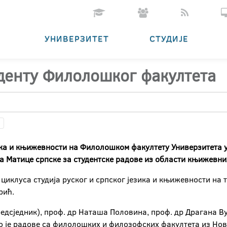
УНИВЕРЗИТЕТ
СТУДИЈЕ
денту Филолошког факултета
зика и књижевности на Филолошком факултету Универзитета 
а Матице српске за студентске радове из области књижевн
 циклуса студија руског и српског језика и књижевности на 
рић.
редсједник), проф. др Наташа Половина, проф. др Драгана В
 је радове са филолошких и филозофских факултета из Ново